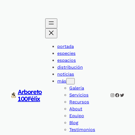
portada
especies
espacios
distribución
noticias
más
Galería
Arboreto
Instagram
Faceboo
Twitte
Servicios
100Félix
Recursos
About
Equipo
Blog
Testimonios