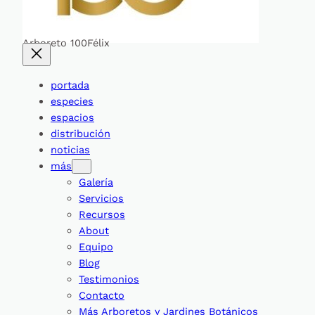
Arboreto 100Félix
portada
especies
espacios
distribución
noticias
más
Galería
Servicios
Recursos
About
Equipo
Blog
Testimonios
Contacto
Más Arboretos y Jardines Botánicos