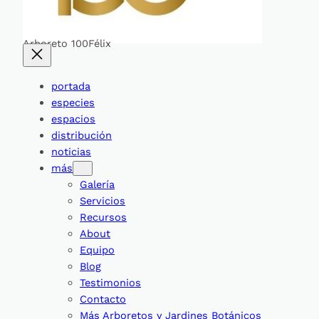
Arboreto 100Félix
portada
especies
espacios
distribución
noticias
más
Galería
Servicios
Recursos
About
Equipo
Blog
Testimonios
Contacto
Más Arboretos y Jardines Botánicos