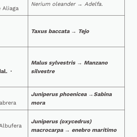
Nerium oleander
→
Adelfa.
 Aliaga
Taxus baccata
→
Tejo
Malus sylvestris
→
Manzano
al. ·
silvestre
Juniperus phoenicea
→
Sabina
abrera
mora
Juniperus (oxycedrus)
’Albufera
macrocarpa
→
enebro marítimo