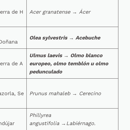
ierra de H
Acer granatense
→
Ácer
Olea sylvestris
→
Acebuche
e Doñana
Ulmus laevis
→
Olmo blanco
ierra de A
europeo, olmo temblón u olmo
pedunculado
azorla, Se
P
runus mahaleb
→
Cerecino
Phillyrea
ndújar
angustifolia
→
Labiérnago.