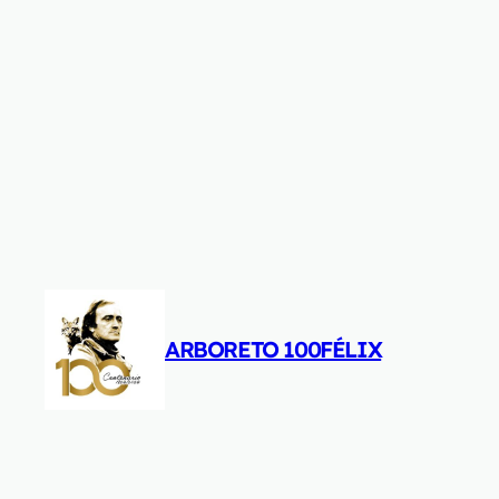
Saltar
al
contenido
ARBORETO 100FÉLIX