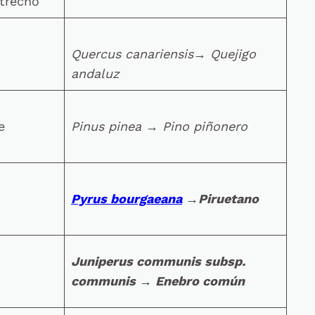
strecho
Quercus canariensis→ Quejigo
andaluz
e
Pinus pinea
→
Pino piñonero
Pyrus bourgaeana
→
Piruetano
Juniperus communis subsp.
communis
→
Enebro común