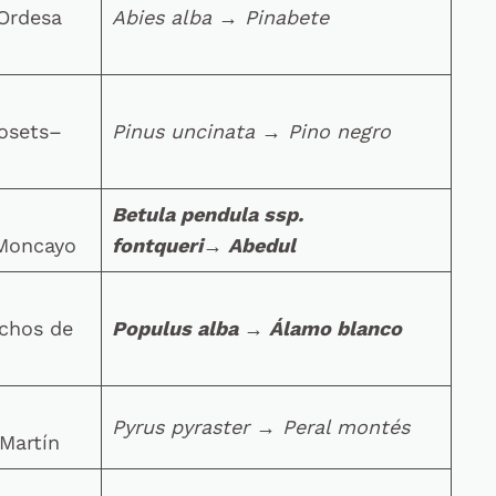
 Ordesa
Abies alba
→
Pinabete
Posets–
Pinus uncinata
→
Pino negro
Betula pendula ssp.
 Moncayo
fontqueri
→
Abedul
achos de
Populus alba
→
Álamo blanco
Pyrus pyraster
→
Peral montés
 Martín