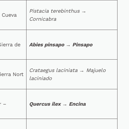
Pistacia terebinthus
→
/ Cueva
C
ornicabra
Sierra de
Abies pinsapo
→
Pinsapo
Crataegus laciniata
→
Majuelo
ierra Nort
laciniado
r –
Quercus ilex
→
Encina